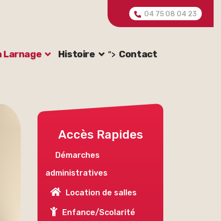
04 75 08 04 23
à Larnage
Histoire
Contact
">
Accès Rapides
Démarches
administratives
Location de salles
Enfance/Scolarité