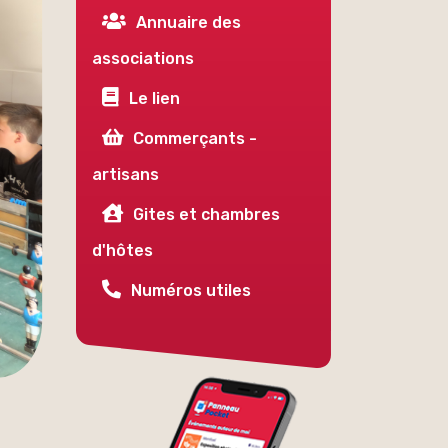
Annuaire des
associations
Le lien
Commerçants -
artisans
Gites et chambres
d'hôtes
Numéros utiles