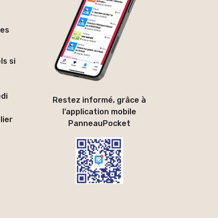
les
ls si
edi
Restez informé, grâce à
l’application mobile
lier
PanneauPocket